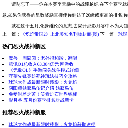
请别忘了——你在本赛季天梯中的战绩越好,在下个赛季
意,如果你获得的星数奖励直接使你到达了20级或更高的排名
就在这个五月,化身维伦的意志,去揭开那影月谷中不为人知
上一篇：
《炽焰帝国2》上北美知名刊物封面(图)
下一篇：
球球
热门烈火战神新区
魔兽一周囧闻：老外很和谐，翻唱
腾讯Q1总收入63.384亿元 网游收
《无敌OL》手游闯关战斗模式详细
守望先锋英雄死神玩法技巧全攻略
球球大作战最新限时残影：火龙焰
阴阳师姑获鸟传记介绍 姑获鸟传
免受时差之苦！笑看炉石世界锦标
影月谷 五月份赛季排名对战新卡
推荐烈火战神新服
球球大作战最新限时残影：火龙焰获取途径